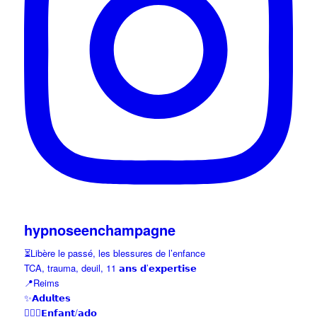
hypnoseenchampagne
⏳Libère le passé, les blessures de l’enfance
TCA, trauma, deuil, 11 𝗮𝗻𝘀 𝗱’𝗲𝘅𝗽𝗲𝗿𝘁𝗶𝘀𝗲
📍Reims
✨𝗔𝗱𝘂𝗹𝘁𝗲𝘀
👱🏼‍♀️𝗘𝗻𝗳𝗮𝗻𝘁/𝗮𝗱𝗼