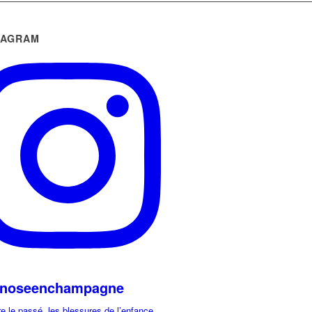
TAGRAM
noseenchampagne
e le passé, les blessures de l’enfance