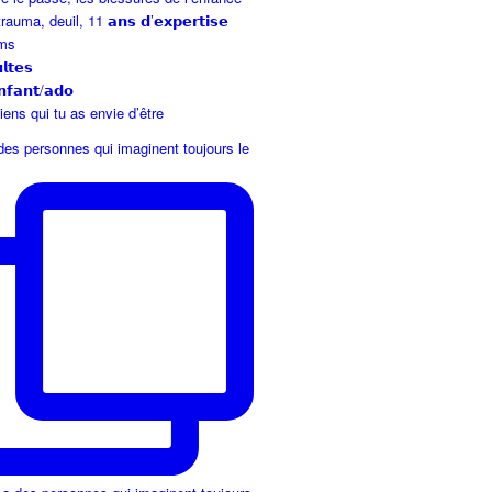
auma, deuil, 11 𝗮𝗻𝘀 𝗱’𝗲𝘅𝗽𝗲𝗿𝘁𝗶𝘀𝗲
ms
𝘁𝗲𝘀
𝗻𝗳𝗮𝗻𝘁/𝗮𝗱𝗼
ens qui tu as envie d’être
 des personnes qui imaginent toujours le