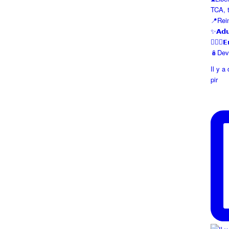
TCA, tr
📍Rei
✨𝗔𝗱𝘂
👱🏼‍♀️𝗘
🪆Devi
Il y a
pir