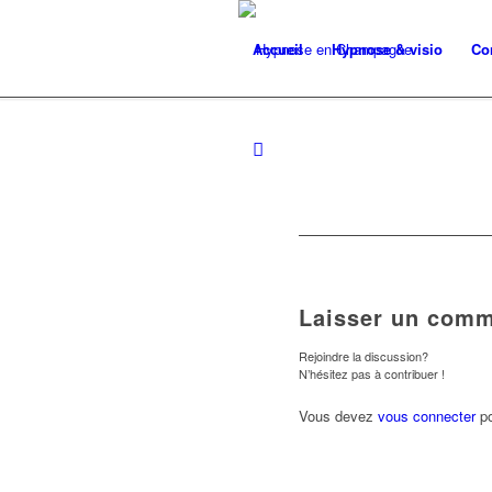
Accueil
Hypnose & visio
Co
Laisser un comm
Rejoindre la discussion?
N’hésitez pas à contribuer !
Vous devez
vous connecter
po