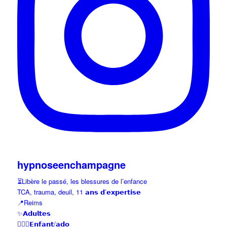
hypnoseenchampagne
⏳Libère le passé, les blessures de l’enfance
TCA, trauma, deuil, 11 𝗮𝗻𝘀 𝗱’𝗲𝘅𝗽𝗲𝗿𝘁𝗶𝘀𝗲
📍Reims
✨𝗔𝗱𝘂𝗹𝘁𝗲𝘀
👱🏼‍♀️𝗘𝗻𝗳𝗮𝗻𝘁/𝗮𝗱𝗼