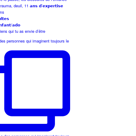
auma, deuil, 11 𝗮𝗻𝘀 𝗱’𝗲𝘅𝗽𝗲𝗿𝘁𝗶𝘀𝗲
ms
𝘁𝗲𝘀
𝗻𝗳𝗮𝗻𝘁/𝗮𝗱𝗼
ens qui tu as envie d’être
 des personnes qui imaginent toujours le