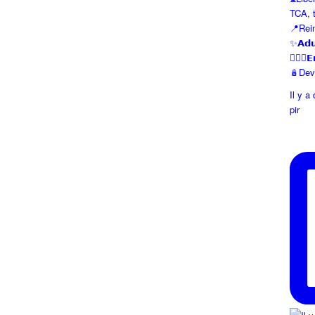
TCA, tr
📍Rei
✨𝗔𝗱𝘂
👱🏼‍♀️𝗘
🪆Devi
Il y a
pir