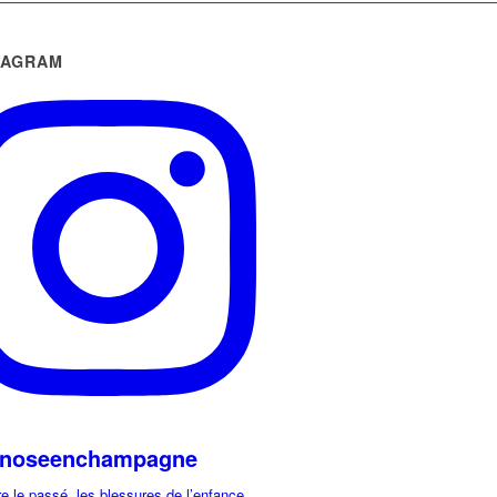
TAGRAM
noseenchampagne
e le passé, les blessures de l’enfance