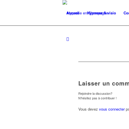
Accueil
Hypnose & visio
Co
Laisser un comm
Rejoindre la discussion?
N’hésitez pas à contribuer !
Vous devez
vous connecter
po